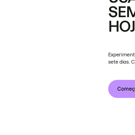
SE
HO
Experiment
sete dias. 
Começa