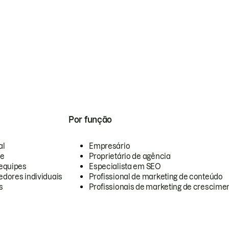
Por função
al
Empresário
te
Proprietário de agência
equipes
Especialista em SEO
dores individuais
Profissional de marketing de conteúdo
s
Profissionais de marketing de crescimen