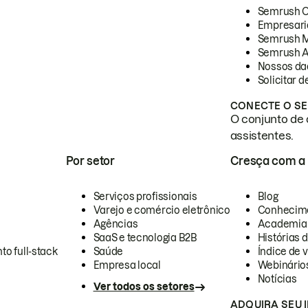
Semrush 
Empresari
Semrush 
Semrush A
Nossos da
Solicitar 
CONECTE O SE
O conjunto de 
assistentes.
Por setor
Cresça com a
Serviços profissionais
Blog
Varejo e comércio eletrônico
Conhecim
Agências
Academia
SaaS e tecnologia B2B
Histórias 
to full-stack
Saúde
Índice de v
Empresa local
Webinário
Notícias
Ver todos os setores
ADQUIRA SEU