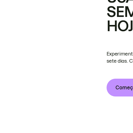
SE
HO
Experiment
sete dias. 
Começa