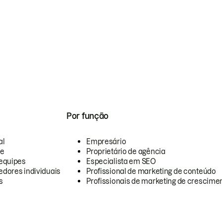
Por função
al
Empresário
te
Proprietário de agência
equipes
Especialista em SEO
dores individuais
Profissional de marketing de conteúdo
s
Profissionais de marketing de crescimen