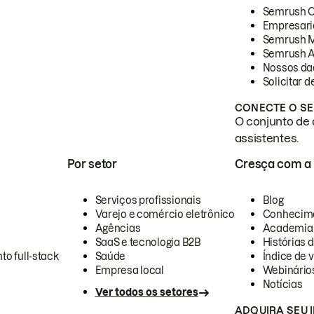
Semrush 
Empresari
Semrush 
Semrush A
Nossos da
Solicitar 
CONECTE O SE
O conjunto de 
assistentes.
Por setor
Cresça com a
Serviços profissionais
Blog
Varejo e comércio eletrônico
Conhecim
Agências
Academia
SaaS e tecnologia B2B
Histórias 
to full-stack
Saúde
Índice de v
Empresa local
Webinário
Notícias
Ver todos os setores
ADQUIRA SEU