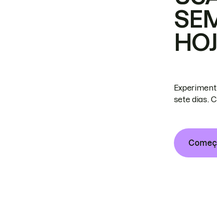
SE
HO
Experiment
sete dias. 
Começa