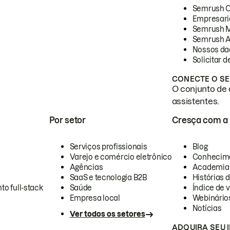
Semrush 
Empresari
Semrush 
Semrush A
Nossos da
Solicitar 
CONECTE O SE
O conjunto de 
assistentes.
Por setor
Cresça com a
Serviços profissionais
Blog
Varejo e comércio eletrônico
Conhecim
Agências
Academia
SaaS e tecnologia B2B
Histórias 
to full-stack
Saúde
Índice de v
Empresa local
Webinário
Notícias
Ver todos os setores
ADQUIRA SEU