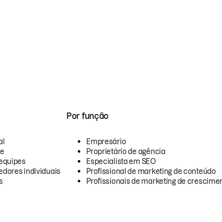
Por função
al
Empresário
te
Proprietário de agência
equipes
Especialista em SEO
dores individuais
Profissional de marketing de conteúdo
s
Profissionais de marketing de crescimen