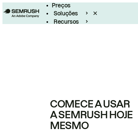
Preços
Soluções
Recursos
Empresarial
COMECE A USAR
A SEMRUSH HOJE
MESMO