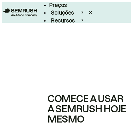
Preços
Soluções
Recursos
Empresarial
COMECE A USAR
A SEMRUSH HOJE
MESMO