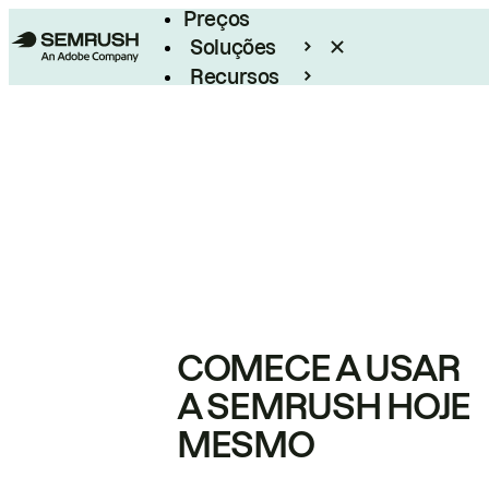
Preços
Soluções
Recursos
Empresarial
COMECE A USAR
A SEMRUSH HOJE
MESMO