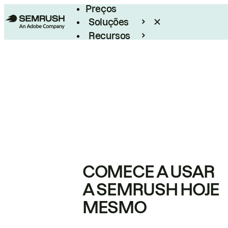
Preços
Soluções
Recursos
Empresarial
COMECE A USAR
A SEMRUSH HOJE
MESMO