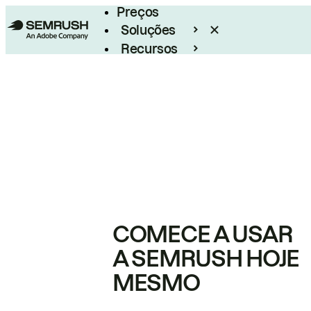
Preços
Soluções
Recursos
Empresarial
COMECE A USAR
A SEMRUSH HOJE
MESMO