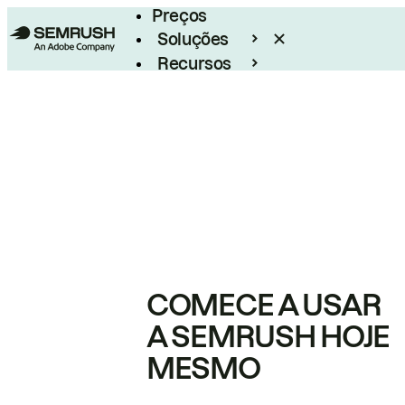
Preços
Soluções
Recursos
Empresarial
COMECE A USAR
A SEMRUSH HOJE
MESMO