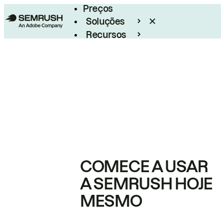
Preços
Soluções
Recursos
Empresarial
COMECE A USAR
A SEMRUSH HOJE
MESMO