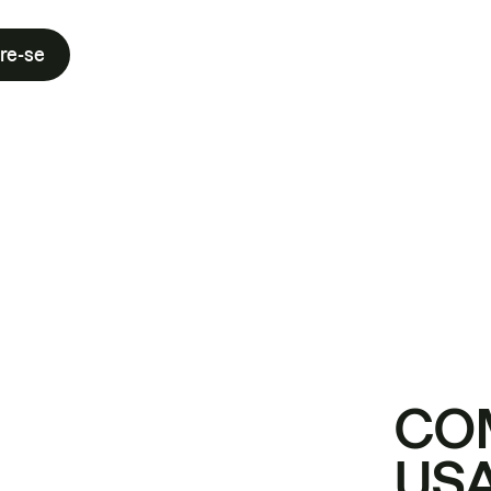
re-se
CO
USA