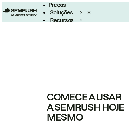
Preços
Soluções
Recursos
Empresarial
COMECE A USAR
A SEMRUSH HOJE
MESMO