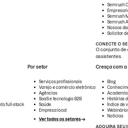
Semrush 
Empresari
Semrush 
Semrush A
Nossos da
Solicitar 
CONECTE O SE
O conjunto de 
assistentes.
Por setor
Cresça com a
Serviços profissionais
Blog
Varejo e comércio eletrônico
Conhecim
Agências
Academia
SaaS e tecnologia B2B
Histórias 
to full-stack
Saúde
Índice de v
Empresa local
Webinário
Notícias
Ver todos os setores
ADQUIRA SEU