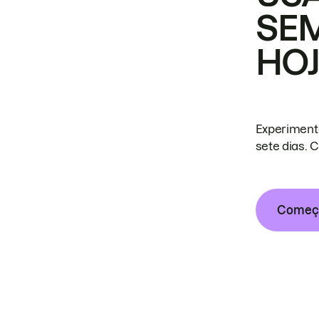
SE
HO
Experiment
sete dias. 
Começa