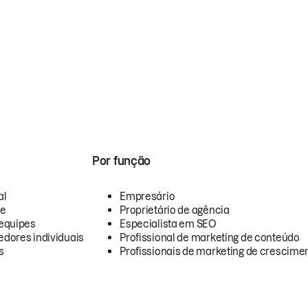
Por função
al
Empresário
te
Proprietário de agência
equipes
Especialista em SEO
dores individuais
Profissional de marketing de conteúdo
s
Profissionais de marketing de crescimen