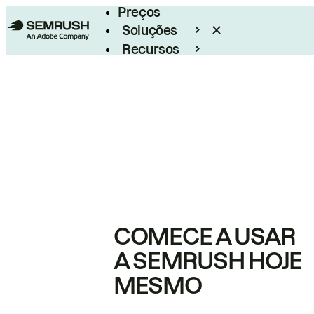
Preços
Soluções
Recursos
Empresarial
COMECE A USAR
A SEMRUSH HOJE
MESMO