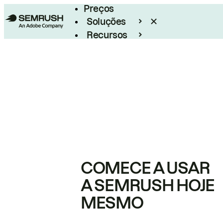
Preços
Soluções
Recursos
Empresarial
COMECE A USAR
A SEMRUSH HOJE
MESMO