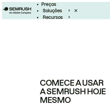
Preços
Soluções
Recursos
Empresarial
COMECE A USAR
A SEMRUSH HOJE
MESMO