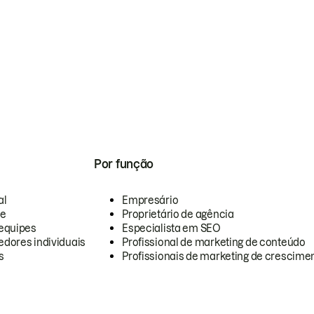
Por função
al
Empresário
te
Proprietário de agência
equipes
Especialista em SEO
dores individuais
Profissional de marketing de conteúdo
s
Profissionais de marketing de crescimen