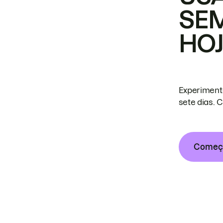
SE
HO
Experiment
sete dias. 
Começa