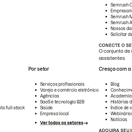
Semrush 
Empresari
Semrush 
Semrush A
Nossos da
Solicitar 
CONECTE O SE
O conjunto de 
assistentes.
Por setor
Cresça com a
Serviços profissionais
Blog
Varejo e comércio eletrônico
Conhecim
Agências
Academia
SaaS e tecnologia B2B
Histórias 
to full-stack
Saúde
Índice de v
Empresa local
Webinário
Notícias
Ver todos os setores
ADQUIRA SEU