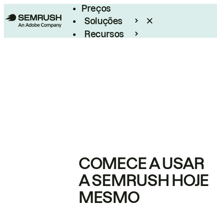
Preços
Soluções
Recursos
Empresarial
COMECE A USAR
A SEMRUSH HOJE
MESMO