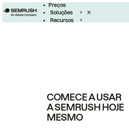
Preços
Soluções
Recursos
Empresarial
COMECE A USAR
A SEMRUSH HOJE
MESMO