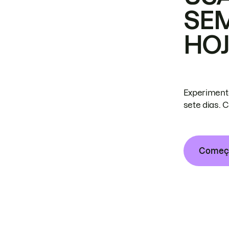
SE
HO
Experiment
sete dias. 
Começa