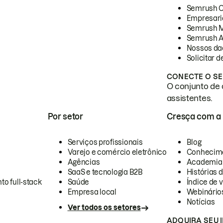
Semrush 
Empresari
Semrush 
Semrush A
Nossos da
Solicitar 
CONECTE O SE
O conjunto de 
assistentes.
Por setor
Cresça com a
Serviços profissionais
Blog
Varejo e comércio eletrônico
Conhecim
Agências
Academia
SaaS e tecnologia B2B
Histórias 
to full-stack
Saúde
Índice de v
Empresa local
Webinário
Notícias
Ver todos os setores
ADQUIRA SEU