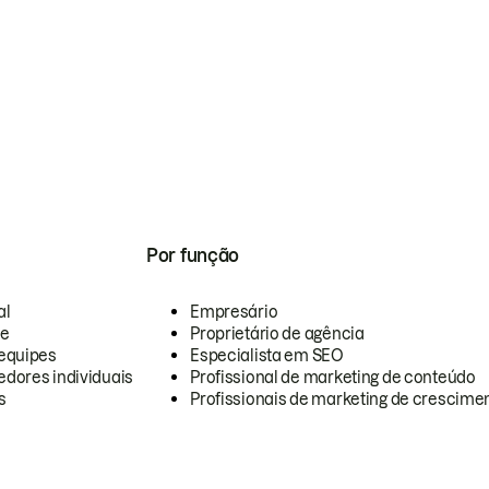
Por função
al
Empresário
te
Proprietário de agência
equipes
Especialista em SEO
dores individuais
Profissional de marketing de conteúdo
s
Profissionais de marketing de crescimen