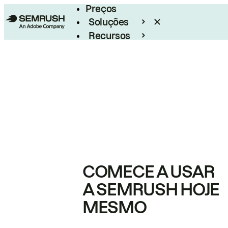
Preços
Soluções
Recursos
Empresarial
COMECE A USAR
A SEMRUSH HOJE
MESMO