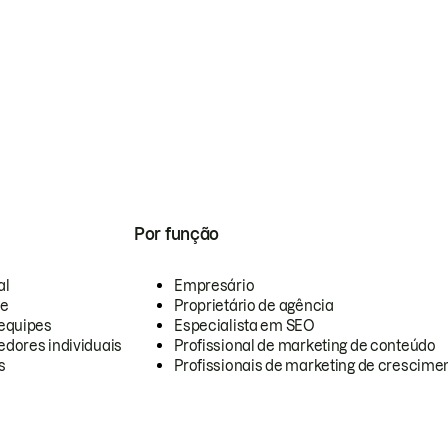
Por função
al
Empresário
te
Proprietário de agência
equipes
Especialista em SEO
dores individuais
Profissional de marketing de conteúdo
s
Profissionais de marketing de crescimen