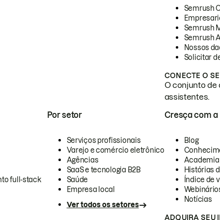
Semrush 
Empresari
Semrush 
Semrush A
Nossos da
Solicitar 
CONECTE O SE
O conjunto de 
assistentes.
Por setor
Cresça com a
Serviços profissionais
Blog
Varejo e comércio eletrônico
Conhecim
Agências
Academia
SaaS e tecnologia B2B
Histórias 
to full-stack
Saúde
Índice de v
Empresa local
Webinário
Notícias
Ver todos os setores
ADQUIRA SEU