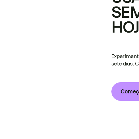
SE
HO
Experiment
sete dias. 
Começa