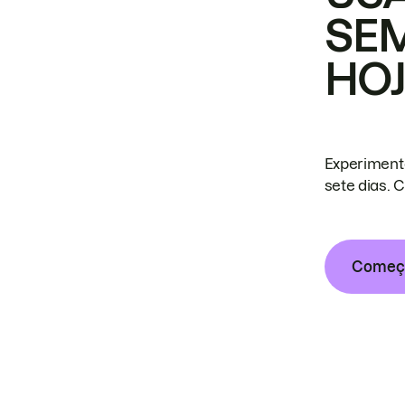
SE
HO
Experiment
sete dias. 
Começa