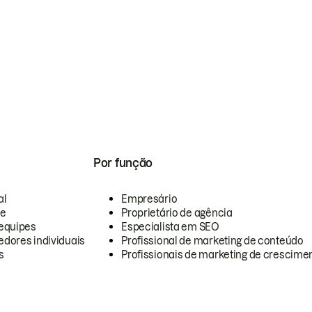
Por função
al
Empresário
te
Proprietário de agência
equipes
Especialista em SEO
dores individuais
Profissional de marketing de conteúdo
s
Profissionais de marketing de crescimen