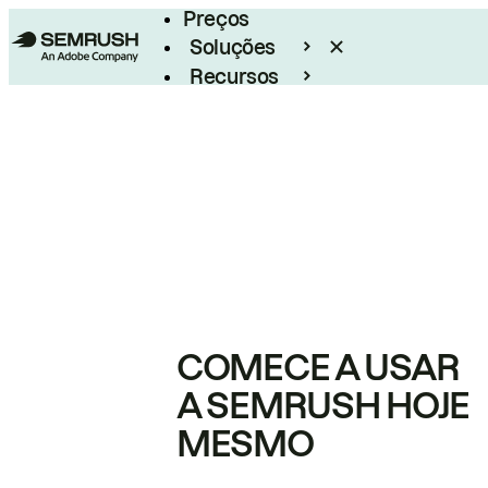
Preços
Soluções
Recursos
Empresarial
COMECE A USAR
A SEMRUSH HOJE
MESMO