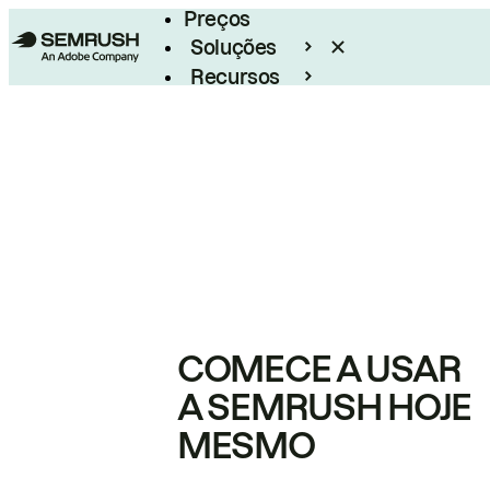
Preços
Soluções
Recursos
Empresarial
COMECE A USAR
A SEMRUSH HOJE
MESMO