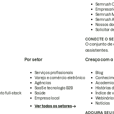
Semrush 
Empresari
Semrush 
Semrush A
Nossos da
Solicitar 
CONECTE O SE
O conjunto de 
assistentes.
Por setor
Cresça com a
Serviços profissionais
Blog
Varejo e comércio eletrônico
Conhecim
Agências
Academia
SaaS e tecnologia B2B
Histórias 
to full-stack
Saúde
Índice de v
Empresa local
Webinário
Notícias
Ver todos os setores
ADQUIRA SEU