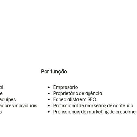
Por função
al
Empresário
te
Proprietário de agência
equipes
Especialista em SEO
dores individuais
Profissional de marketing de conteúdo
s
Profissionais de marketing de crescimen