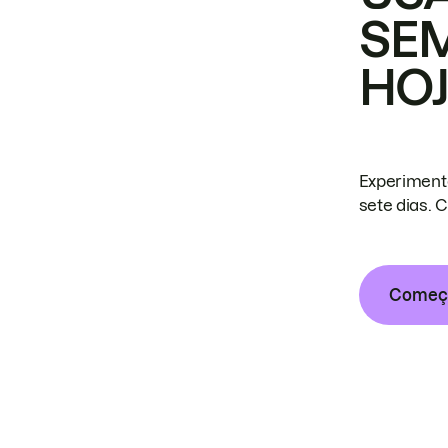
SE
HO
Experiment
sete dias. 
Começa