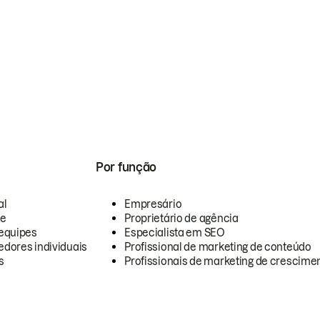
Por função
al
Empresário
te
Proprietário de agência
equipes
Especialista em SEO
dores individuais
Profissional de marketing de conteúdo
s
Profissionais de marketing de crescimen