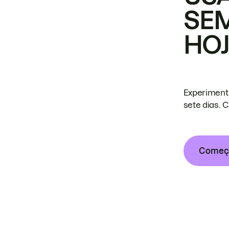
SE
HO
Experiment
sete dias. 
Começa