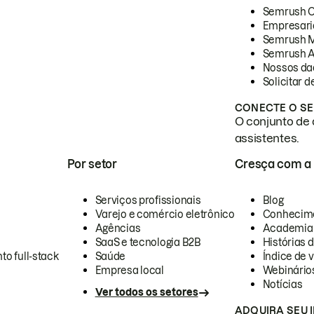
Semrush 
Empresari
Semrush 
Semrush A
Nossos da
Solicitar 
CONECTE O SE
O conjunto de 
assistentes.
Por setor
Cresça com a
Serviços profissionais
Blog
Varejo e comércio eletrônico
Conhecim
Agências
Academia
SaaS e tecnologia B2B
Histórias 
to full-stack
Saúde
Índice de v
Empresa local
Webinário
Notícias
Ver todos os setores
ADQUIRA SEU