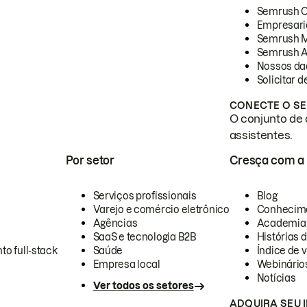
Semrush 
Empresari
Semrush 
Semrush A
Nossos da
Solicitar 
CONECTE O SE
O conjunto de 
assistentes.
Por setor
Cresça com a
Serviços profissionais
Blog
Varejo e comércio eletrônico
Conhecim
Agências
Academia
SaaS e tecnologia B2B
Histórias 
to full-stack
Saúde
Índice de v
Empresa local
Webinário
Notícias
Ver todos os setores
ADQUIRA SEU