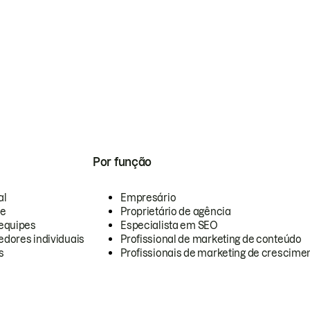
Por função
al
Empresário
te
Proprietário de agência
equipes
Especialista em SEO
dores individuais
Profissional de marketing de conteúdo
s
Profissionais de marketing de crescimen