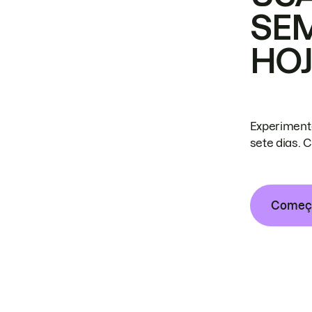
SE
HO
Experiment
sete dias. 
Começa