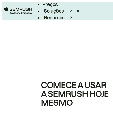
Preços
Soluções
Recursos
Empresarial
COMECE A USAR
A SEMRUSH HOJE
MESMO