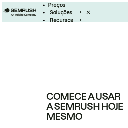
Preços
Soluções
Recursos
Empresarial
COMECE A USAR
A SEMRUSH HOJE
MESMO