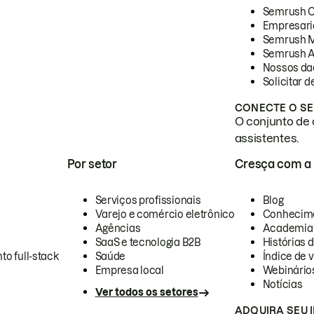
Semrush 
Empresari
Semrush 
Semrush A
Nossos da
Solicitar 
CONECTE O SE
O conjunto de 
assistentes.
Por setor
Cresça com a
Serviços profissionais
Blog
Varejo e comércio eletrônico
Conhecim
Agências
Academia
SaaS e tecnologia B2B
Histórias 
to full-stack
Saúde
Índice de v
Empresa local
Webinário
Notícias
Ver todos os setores
ADQUIRA SEU