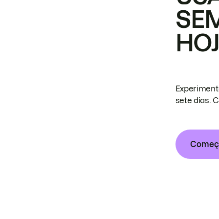
SE
HO
Experiment
sete dias. 
Começa