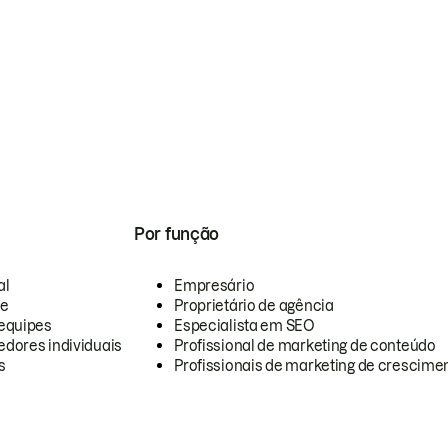
Por função
al
Empresário
te
Proprietário de agência
equipes
Especialista em SEO
dores individuais
Profissional de marketing de conteúdo
s
Profissionais de marketing de crescimen