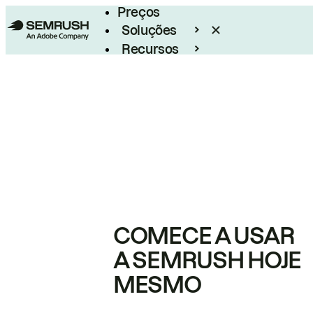
Preços
Soluções
Recursos
Empresarial
COMECE A USAR
A SEMRUSH HOJE
MESMO