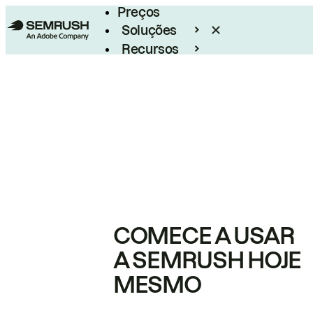
Preços
Soluções
Recursos
Empresarial
COMECE A USAR
A SEMRUSH HOJE
MESMO