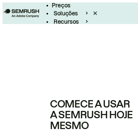
Preços
Soluções
Recursos
Empresarial
COMECE A USAR
A SEMRUSH HOJE
MESMO