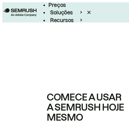
Preços
Soluções
Recursos
Empresarial
COMECE A USAR
A SEMRUSH HOJE
MESMO