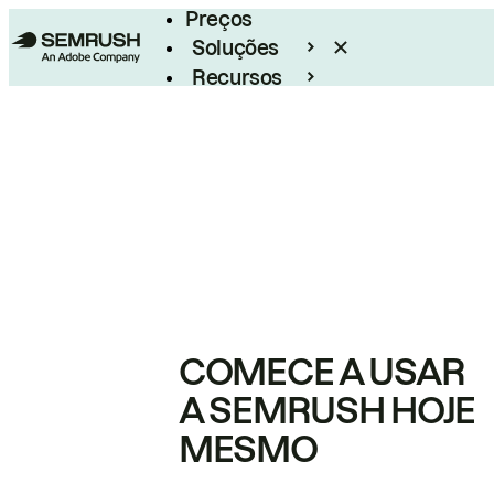
Preços
Soluções
Recursos
Empresarial
COMECE A USAR
A SEMRUSH HOJE
MESMO