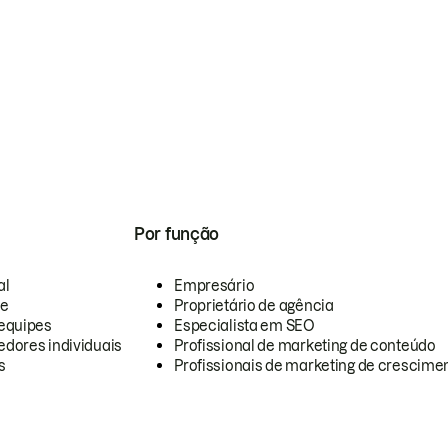
Por função
al
Empresário
te
Proprietário de agência
equipes
Especialista em SEO
dores individuais
Profissional de marketing de conteúdo
s
Profissionais de marketing de crescimen