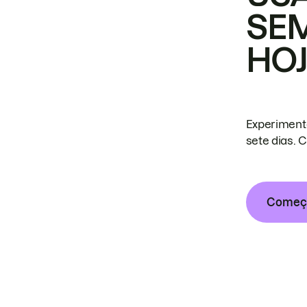
SE
HO
Experiment
sete dias. 
Começa