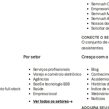
Semrush 
Empresari
Semrush 
Semrush A
Nossos da
Solicitar 
CONECTE O SE
O conjunto de 
assistentes.
Por setor
Cresça com a
Serviços profissionais
Blog
Varejo e comércio eletrônico
Conhecim
Agências
Academia
SaaS e tecnologia B2B
Histórias 
to full-stack
Saúde
Índice de v
Empresa local
Webinário
Notícias
Ver todos os setores
ADQUIRA SEU