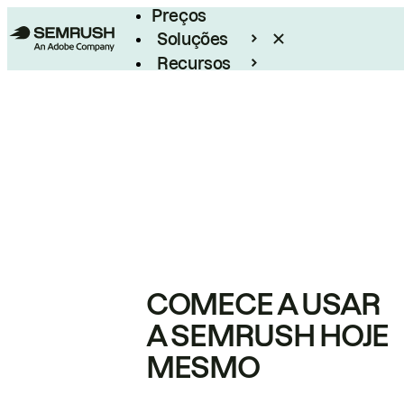
Preços
Soluções
Recursos
Empresarial
COMECE A USAR
A SEMRUSH HOJE
MESMO