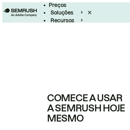
Preços
Soluções
Recursos
Empresarial
COMECE A USAR
A SEMRUSH HOJE
MESMO