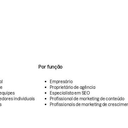
Por função
al
Empresário
te
Proprietário de agência
equipes
Especialista em SEO
dores individuais
Profissional de marketing de conteúdo
s
Profissionais de marketing de crescimen