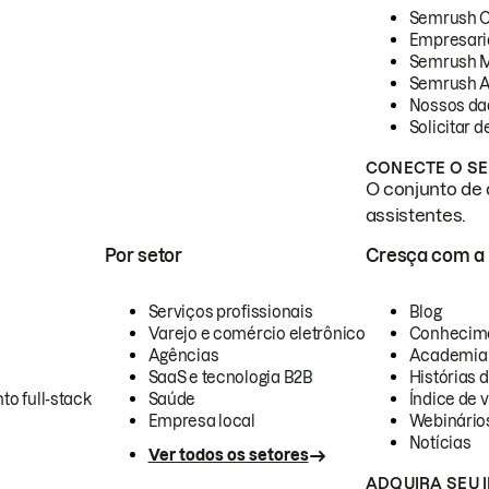
Semrush 
Empresari
Semrush 
Semrush A
Nossos da
Solicitar 
CONECTE O SE
O conjunto de 
assistentes.
Por setor
Cresça com a
Serviços profissionais
Blog
Varejo e comércio eletrônico
Conhecim
Agências
Academia
SaaS e tecnologia B2B
Histórias 
to full-stack
Saúde
Índice de v
Empresa local
Webinário
Notícias
Ver todos os setores
ADQUIRA SEU