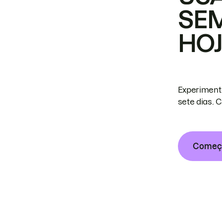
SE
HO
Experiment
sete dias. 
Começa