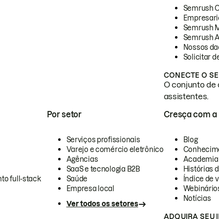
Semrush 
Empresari
Semrush 
Semrush A
Nossos da
Solicitar 
CONECTE O SE
O conjunto de 
assistentes.
Por setor
Cresça com a
Serviços profissionais
Blog
Varejo e comércio eletrônico
Conhecim
Agências
Academia
SaaS e tecnologia B2B
Histórias 
to full-stack
Saúde
Índice de v
Empresa local
Webinário
Notícias
Ver todos os setores
ADQUIRA SEU