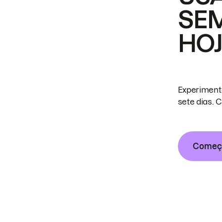
SE
HO
Experiment
sete dias. 
Começa