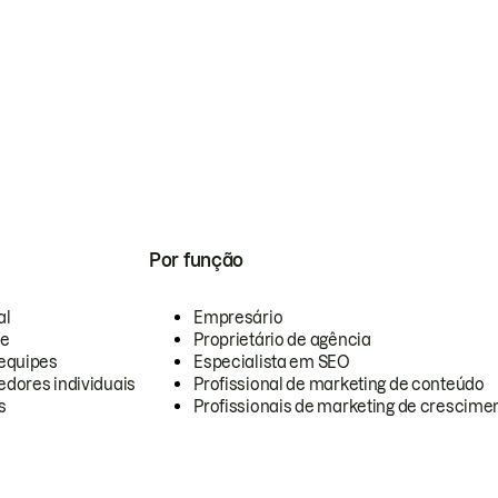
Por função
al
Empresário
te
Proprietário de agência
equipes
Especialista em SEO
dores individuais
Profissional de marketing de conteúdo
s
Profissionais de marketing de crescimen