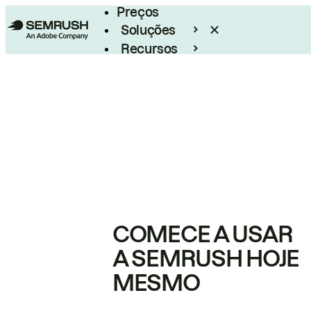
Preços
Soluções
Recursos
Empresarial
COMECE A USAR
A SEMRUSH HOJE
MESMO