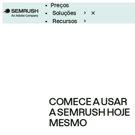
Preços
Soluções
Recursos
Empresarial
COMECE A USAR
A SEMRUSH HOJE
MESMO