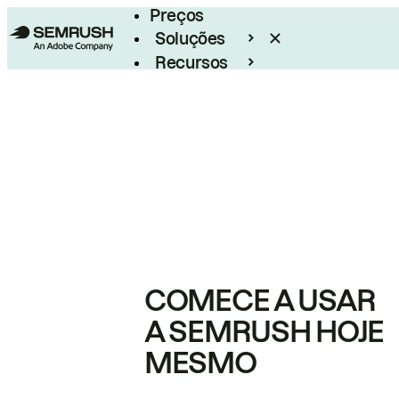
Preços
Soluções
Recursos
Empresarial
COMECE A USAR
A SEMRUSH HOJE
MESMO