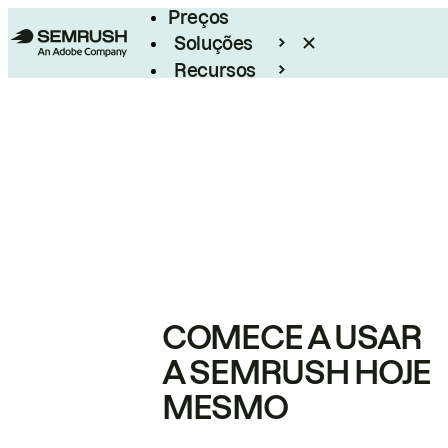
Preços
Soluções
Recursos
Empresarial
COMECE A USAR
A SEMRUSH HOJE
MESMO