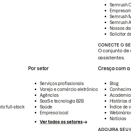
Semrush 
Empresari
Semrush 
Semrush A
Nossos da
Solicitar 
CONECTE O SE
O conjunto de 
assistentes.
Por setor
Cresça com a
Serviços profissionais
Blog
Varejo e comércio eletrônico
Conhecim
Agências
Academia
SaaS e tecnologia B2B
Histórias 
to full-stack
Saúde
Índice de v
Empresa local
Webinário
Notícias
Ver todos os setores
ADQUIRA SEU