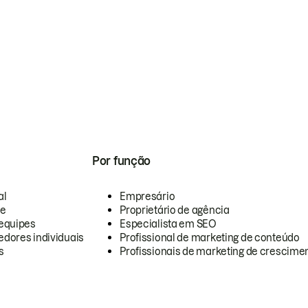
Por função
al
Empresário
te
Proprietário de agência
equipes
Especialista em SEO
dores individuais
Profissional de marketing de conteúdo
s
Profissionais de marketing de crescimen