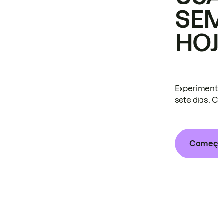
SE
HO
Experiment
sete dias. 
Começa