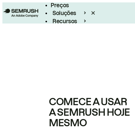
Preços
Soluções
Recursos
Empresarial
COMECE A USAR
A SEMRUSH HOJE
MESMO