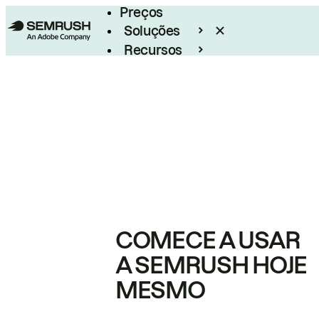
Preços
Soluções
Recursos
Empresarial
COMECE A USAR
A SEMRUSH HOJE
MESMO