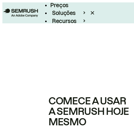
Preços
Soluções
Recursos
Empresarial
COMECE A USAR
A SEMRUSH HOJE
MESMO