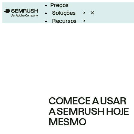
Preços
Soluções
Recursos
Empresarial
COMECE A USAR
A SEMRUSH HOJE
MESMO